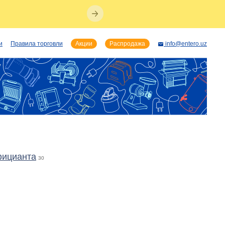
и
Правила торговли
Акции
Распродажа
info@entero.uz
фицианта
30