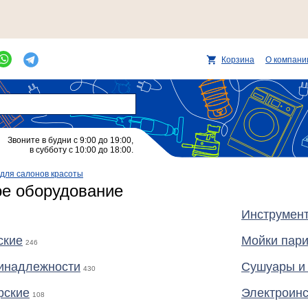
Корзина
О компани
Звоните в будни с 9:00 до 19:00,
в субботу с 10:00 до 18:00.
для салонов красоты
е оборудование
Инструмен
ские
Мойки пари
246
инадлежности
Сушуары и
430
рские
Электроин
108