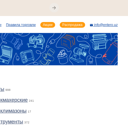
и
Правила торговли
Акции
Распродажа
info@entero.uz
ты
998
кмахерские
241
 климазоны
17
струменты
372