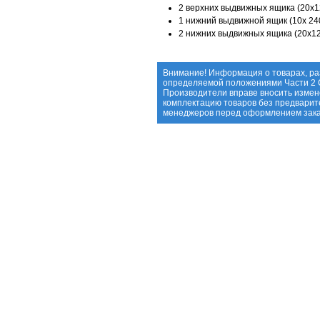
2 верхних выдвижных ящика (20х1
1 нижний выдвижной ящик (10х 24
2 нижних выдвижных ящика (20х1
Внимание! Информация о товарах, ра
определяемой положениями Части 2 С
Производители вправе вносить измене
комплектацию товаров без предварит
менеджеров перед оформлением зака