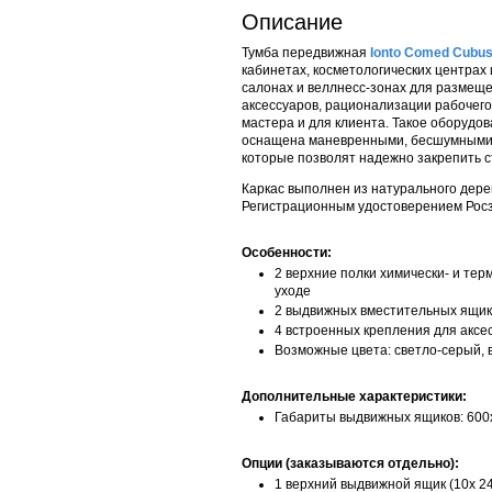
Описание
Тумба передвижная
Ionto Comed Cubus
кабинетах, косметологических центрах 
салонах и веллнесс-зонах для размеще
аксессуаров, рационализации рабочег
мастера и для клиента. Такое оборудо
оснащена маневренными, бесшумными 
которые позволят надежно закрепить с
Каркас выполнен из натурального дерев
Регистрационным удостоверением Рос
Особенности:
2 верхние полки химически- и терм
уходе
2 выдвижных вместительных ящи
4 встроенных крепления для аксе
Возможные цвета: светло-серый, в
Дополнительные характеристики:
Габариты выдвижных ящиков: 600
Опции (заказываются отдельно):
1 верхний выдвижной ящик (10х 2