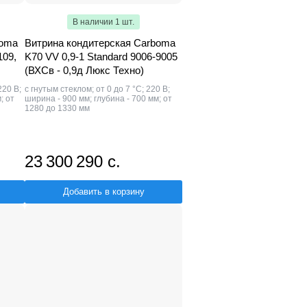
В наличии 1 шт.
boma
Витрина кондитерская Carboma
109,
K70 VV 0,9-1 Standard 9006-9005
(ВХСв - 0,9д Люкс Техно)
220 В;
с гнутым стеклом; от 0 до 7 °С; 220 В;
; от
ширина - 900 мм; глубина - 700 мм; от
1280 до 1330 мм
23 300 290 с.
Добавить в корзину