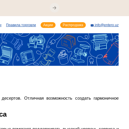
и
Правила торговли
Акции
Распродажа
info@entero.uz
десертов. Отличная возможность создать гармоничное
са
орые помогают поддерживать высокий уровень сервиса и