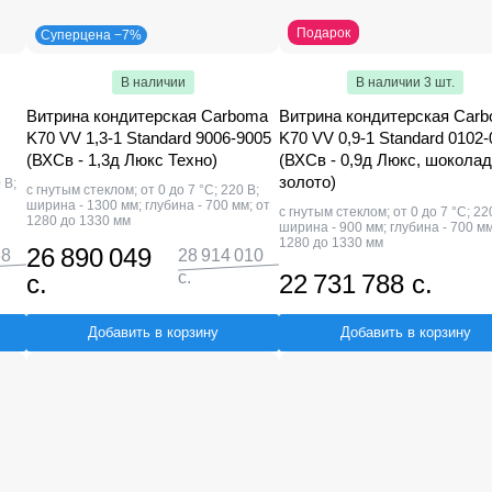
Подарок
Суперцена −7%
В наличии
В наличии 3 шт.
Витрина кондитерская Carboma
Витрина кондитерская Car
K70 VV 1,3-1 Standard 9006-9005
K70 VV 0,9-1 Standard 0102
(ВХСв - 1,3д Люкс Техно)
(ВХСв - 0,9д Люкс, шоколад
золото)
 В;
с гнутым стеклом; от 0 до 7 °С; 220 В;
ширина - 1300 мм; глубина - 700 мм; от
с гнутым стеклом; от 0 до 7 °С; 22
1280 до 1330 мм
ширина - 900 мм; глубина - 700 мм
1280 до 1330 мм
26 890 049
88
28 914 010
с.
с.
22 731 788 с.
Добавить в корзину
Добавить в корзину