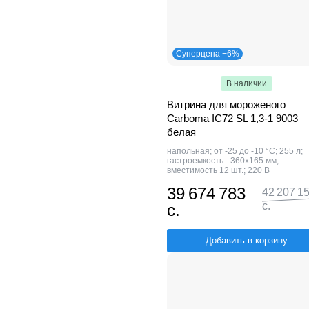
Суперцена −6%
В наличии
Витрина для мороженого
Carboma IC72 SL 1,3-1 9003
белая
напольная; от -25 до -10 °С; 255 л;
гастроемкость - 360х165 мм;
вместимость 12 шт.; 220 В
39 674 783
42 207 1
с.
с.
Добавить в корзину