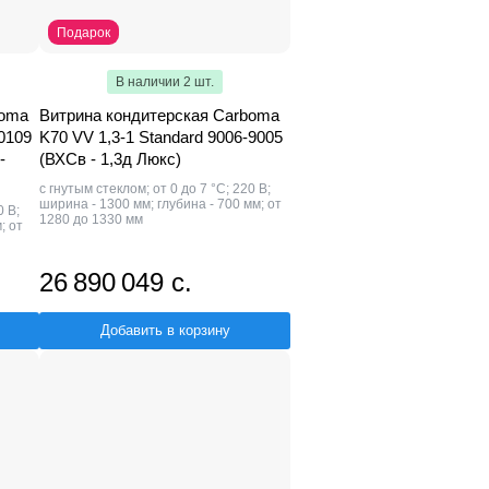
Подарок
В наличии 2 шт.
boma
Витрина кондитерская Carboma
-0109
K70 VV 1,3-1 Standard 9006-9005
-
(ВХСв - 1,3д Люкс)
с гнутым стеклом; от 0 до 7 °С; 220 В;
ширина - 1300 мм; глубина - 700 мм; от
0 В;
1280 до 1330 мм
; от
26 890 049 с.
Добавить в корзину