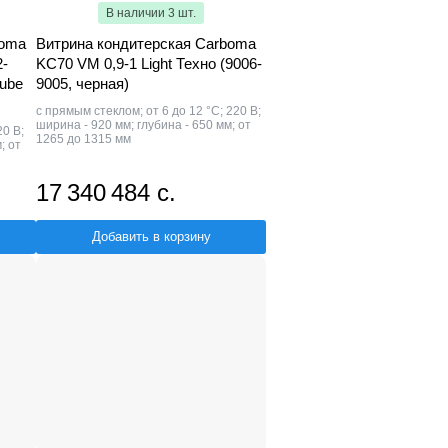
В наличии 3 шт.
boma
Витрина кондитерская Carboma
2-
KC70 VM 0,9-1 Light Техно (9006-
ube
9005, черная)
с прямым стеклом; от 6 до 12 °С; 220 В;
ширина - 920 мм; глубина - 650 мм; от
20 В;
1265 до 1315 мм
; от
17 340 484 с.
Добавить в корзину