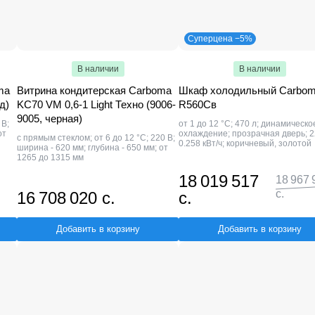
Суперцена −5%
В наличии
В наличии
ma
Витрина кондитерская Carboma
Шкаф холодильный Carbo
д)
KC70 VM 0,6-1 Light Техно (9006-
R560Св
9005, черная)
 В;
от 1 до 12 °C; 470 л; динамическо
от
охлаждение; прозрачная дверь; 2
с прямым стеклом; от 6 до 12 °С; 220 В;
0.258 кВт/ч; коричневый, золотой
ширина - 620 мм; глубина - 650 мм; от
1265 до 1315 мм
18 019 517
18 967 
с.
16 708 020 с.
с.
Добавить в корзину
Добавить в корзину