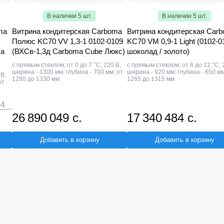
В наличии 5 шт.
В наличии 5 шт.
ma
Витрина кондитерская Carboma
Витрина кондитерская Car
Полюс KC70 VV 1,3-1 0102-0109
KC70 VM 0,9-1 Light (0102-0
ma
(ВХСв-1,3д Carboma Cube Люкс)
шоколад / золото)
с прямым стеклом; от 0 до 7 °С; 220 В;
с прямым стеклом; от 6 до 12 °С; 
ширина - 1300 мм; глубина - 700 мм; от
ширина - 920 мм; глубина - 650 мм
 В;
1280 до 1330 мм
1265 до 1315 мм
от
84
26 890 049 с.
17 340 484 с.
Добавить в корзину
Добавить в корзину