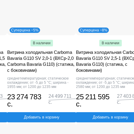
Суперцена −5%
Суперцена −8%
В наличии
В наличии
ma
Витрина холодильная Carboma
Витрина холодильная Carb
1,5
Bavaria G110 SV 2,0-1 (ВХСр-2,0
Bavaria G110 SV 2,5-1 (ВХСр
ка,
Сarboma Bavaria G110) (статика,
Bavaria G110) (статика, с
с боковинами)
боковинами)
среднетемпературная; статическое
среднетемпературная; статическ
охлаждение; от -5 до 5 °C; ширина -
охлаждение; от -5 до 5 °C; ширина
1955 мм; от 1200 до 1235 мм
2580 мм; от 1200 до 1235 мм
23 274 783
25 211 595
73
24 499 711
27 403 
с.
с.
с.
с.
Добавить в корзину
Добавить в корзину