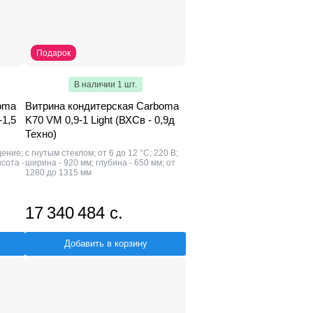
Подарок
В наличии 1 шт.
oma
Витрина кондитерская Carboma
-1,5
K70 VM 0,9-1 Light (ВХСв - 0,9д
Техно)
дение;
с гнутым стеклом; от 6 до 12 °С; 220 В;
ысота -
ширина - 920 мм; глубина - 650 мм; от
1280 до 1315 мм
17 340 484 с.
Добавить в корзину