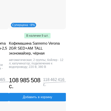
Суперцена −8%
В наличии 9 шт.
oma
Кофемашина Sanremo Verona
-2,5
2GR SED+AM TALL
экономайзер, чёрная
автоматическая; 2 группы; бойлер - 12
л; капучинатор; подключение к
ое
водопроводу; 220 В, 380 В
 -
108 985 508
865
118 462 416
с.
с.
Добавить в корзину