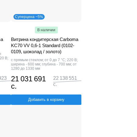
Суперцена −5%
В наличии
ma
Витрина кондитерская Carboma
KC70 VV 0,6-1 Standard (0102-
0109, шоколад / золото)
е
20 В;
с прямым стеклом; от 0 до 7 °С; 220 В;
ширина - 600 мм; глубина - 700 мм; от
1280 до 1330 мм
21 031 691
923
22 138 551
с.
с.
Добавить в корзину