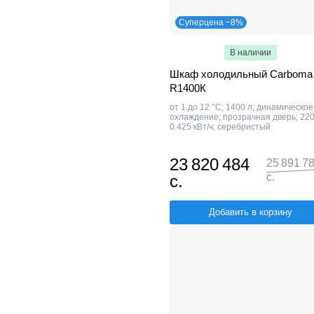
Суперцена −8%
В наличии
Шкаф холодильный Carboma
R1400К
от 1 до 12 °C; 1400 л; динамическое
охлаждение; прозрачная дверь; 220
0.425 кВт/ч; серебристый
23 820 484
25 891 7
с.
с.
Добавить в корзину