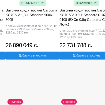
В наличии 12 шт.
В наличии 3 шт.
ma
Витрина кондитерская Carboma
Витрина кондитерская Car
KC70 VV 1,3-1 Standard 9006-
KC70 VV 0,9-1 Standard 010
be
9005
0109 (ВХСв-0,9д Carboma C
Люкс)
с прямым стеклом; от 0 до 7 °С; 220 В;
ширина - 1300 мм; глубина - 700 мм; от
 В;
с прямым стеклом; от 0 до 7 °С; 2
1280 до 1330 мм
от
ширина - 900 мм; глубина - 700 мм
1280 до 1330 мм
26 890 049 с.
22 731 788 с.
Добавить в корзину
Добавить в корзину
Подарок
Подарок