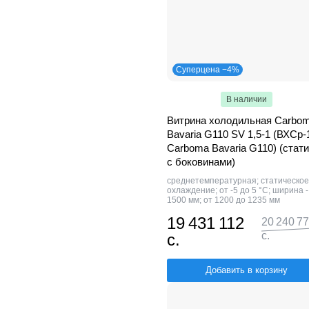
Суперцена −4%
В наличии
Витрина холодильная Carbo
Bavaria G110 SV 1,5-1 (ВХСр-
Сarboma Bavaria G110) (стати
с боковинами)
среднетемпературная; статическое
охлаждение; от -5 до 5 °C; ширина -
1500 мм; от 1200 до 1235 мм
19 431 112
20 240 7
с.
с.
Добавить в корзину