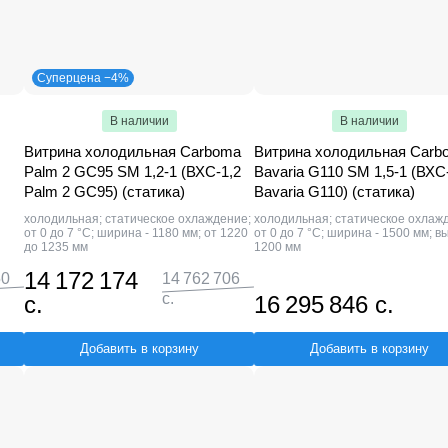
Суперцена −4%
В наличии
В наличии
Витрина холодильная Carboma
Витрина холодильная Carb
Palm 2 GC95 SM 1,2-1 (ВХС-1,2
Bavaria G110 SM 1,5-1 (ВХС
Palm 2 GC95) (статика)
Bavaria G110) (статика)
холодильная; статическое охлаждение;
холодильная; статическое охлаж
от 0 до 7 °C; ширина - 1180 мм; от 1220
от 0 до 7 °C; ширина - 1500 мм; в
до 1235 мм
1200 мм
14 172 174
50
14 762 706
с.
с.
16 295 846 с.
Добавить в корзину
Добавить в корзину