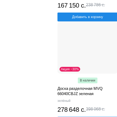
167 150 с.
238 786 с.
Добавить в корзину
Акция −30%
В наличии
Доска разделочная MVQ
66040CBJZ зеленая
зелёный
278 648 с.
398 068 с.