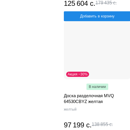
125 604 с.
179 435 с.
Добавить в корзину
Акция −30%
В наличии
Доска разделочная MVQ
64530CBYZ желтая
желтый
97 199 с.
138 855 с.