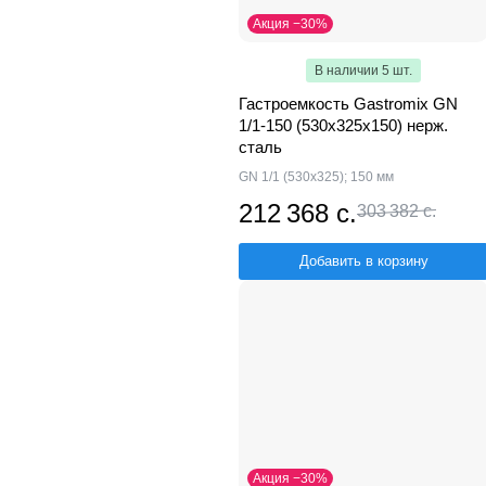
Акция −30%
В наличии 5 шт.
Гастроемкость Gastromix GN
1/1-150 (530х325х150) нерж.
сталь
GN 1/1 (530х325); 150 мм
212 368 с.
303 382 с.
Добавить в корзину
Акция −30%