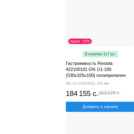
Акция −30%
В наличии 117 шт.
Гастроемкость Restola
422100101 GN 1/1-100
(530х325х100) полипропилен
GN 1/1 (530х325); 100 мм
184 155 с.
263 078 с.
Добавить в корзину