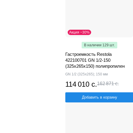
Акция −30%
В наличии 129 шт.
Гастроемкость Restola
422100701 GN 1/2-150
(325х265х150) полипропилен
GN 1/2 (325x265); 150 мм
114 010 с.
162 871 с.
Добавить в корзину