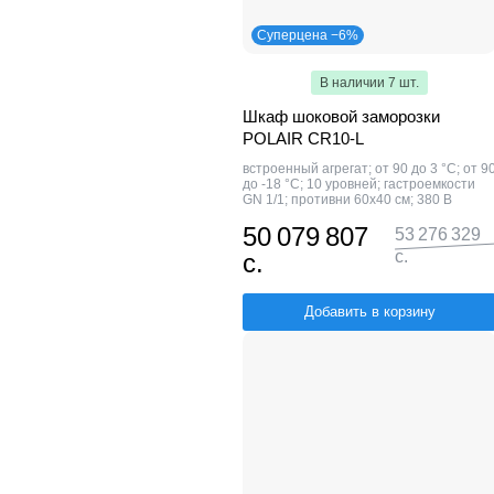
Суперцена −6%
В наличии 7 шт.
Шкаф шоковой заморозки
POLAIR CR10-L
встроенный агрегат; от 90 до 3 °С; от 9
до -18 °С; 10 уровней; гастроемкости
GN 1/1; противни 60х40 см; 380 В
50 079 807
53 276 329
с.
с.
Добавить в корзину