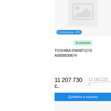
Суперцена −8%
В наличии
TOSHIBA DW08T1CIS
А0000030674
11 207 730
12 182 223
с.
с.
Добавить в корзину