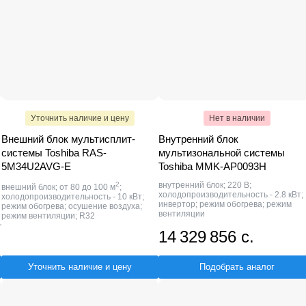
Уточнить наличие и цену
Нет в наличии
Внешний блок мультисплит-
Внутренний блок
системы Toshiba RAS-
мультизональной системы
5M34U2AVG-E
Toshiba MMK-AP0093H
2
внутренний блок; 220 В;
внешний блок; от 80 до 100 м
;
холодопроизводительность - 2.8 кВт;
холодопроизводительность - 10 кВт;
инвертор; режим обогрева; режим
режим обогрева; осушение воздуха;
вентиляции
режим вентиляции; R32
14 329 856 с.
Уточнить наличие и цену
Подобрать аналог