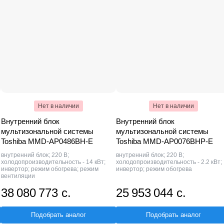
Нет в наличии
Нет в наличии
Внутренний блок
Внутренний блок
мультизональной системы
мультизональной системы
Toshiba MMD-AP0486BH-E
Toshiba MMD-AP0076BHP-E
внутренний блок; 220 В;
внутренний блок; 220 В;
холодопроизводительность - 14 кВт;
холодопроизводительность - 2.2 кВт;
инвертор; режим обогрева; режим
инвертор; режим обогрева
вентиляции
38 080 773 с.
25 953 044 с.
Подобрать аналог
Подобрать аналог