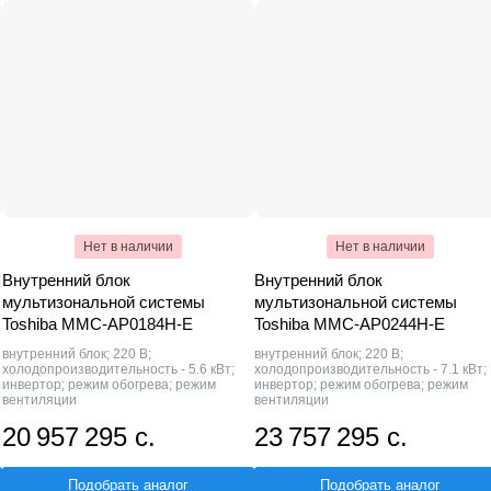
Нет в наличии
Нет в наличии
Внутренний блок
Внутренний блок
мультизональной системы
мультизональной системы
Toshiba MMC-AP0184H-E
Toshiba MMC-AP0244H-E
внутренний блок; 220 В;
внутренний блок; 220 В;
холодопроизводительность - 5.6 кВт;
холодопроизводительность - 7.1 кВт;
инвертор; режим обогрева; режим
инвертор; режим обогрева; режим
вентиляции
вентиляции
20 957 295 с.
23 757 295 с.
Подобрать аналог
Подобрать аналог