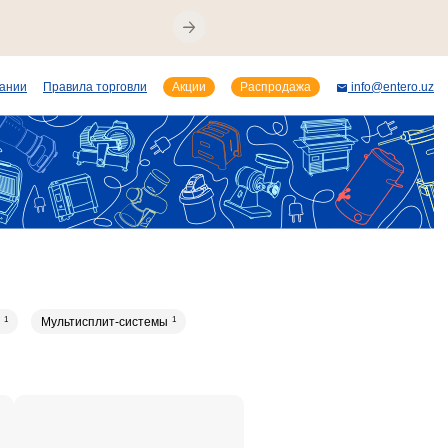
пании
Правила торговли
Акции
Распродажа
info@entero.uz
1
Мультисплит-системы
1