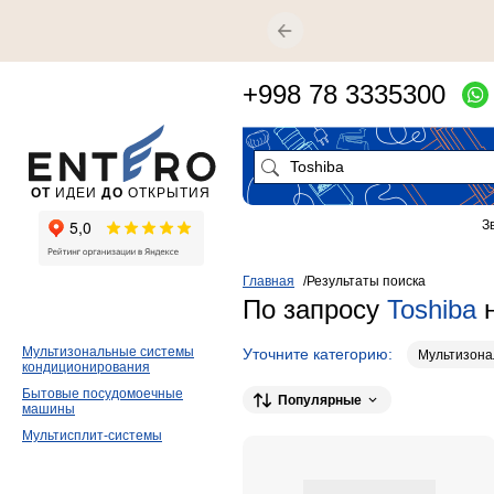
+998 78 3335300
ОТ
ИДЕИ
ДО
ОТКРЫТИЯ
З
Главная
Результаты поиска
По запросу
Toshiba
н
Мультизональные системы
Уточните категорию:
Мультизона
кондиционирования
Бытовые посудомоечные
Популярные
машины
Мультисплит-системы