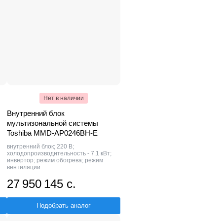
Нет в наличии
Внутренний блок
мультизональной системы
Toshiba MMD-AP0246BH-E
внутренний блок; 220 В;
холодопроизводительность - 7.1 кВт;
инвертор; режим обогрева; режим
вентиляции
27 950 145 с.
Подобрать аналог