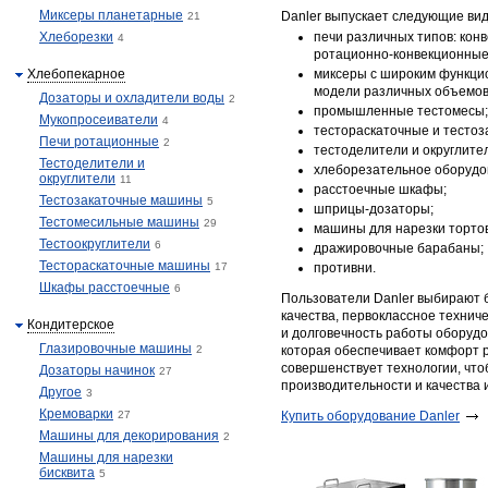
Миксеры планетарные
Danler выпускает следующие ви
21
Хлеборезки
печи различных типов: кон
4
ротационно-конвекционные
Хлебопекарное
миксеры с широким функци
модели различных объемов
Дозаторы и охладители воды
2
промышленные тестомесы;
Мукопросеиватели
4
тестораскаточные и тесто
Печи ротационные
2
тестоделители и округлите
Тестоделители и
хлеборезательное оборудо
округлители
11
расстоечные шкафы;
Тестозакаточные машины
5
шприцы-дозаторы;
Тестомесильные машины
29
машины для нарезки тортов
Тестоокруглители
6
дражировочные барабаны;
Тестораскаточные машины
17
противни.
Шкафы расстоечные
6
Пользователи Danler выбирают 
качества, первоклассное технич
Кондитерское
и долговечность работы оборудов
Глазировочные машины
2
которая обеспечивает комфорт 
совершенствует технологии, что
Дозаторы начинок
27
производительности и качества 
Другое
3
Кремоварки
27
Купить оборудование Danler
Машины для декорирования
2
Машины для нарезки
бисквита
5