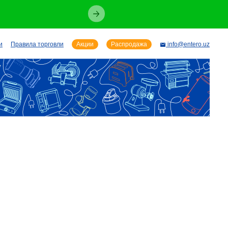
и
Правила торговли
Акции
Распродажа
info@entero.uz