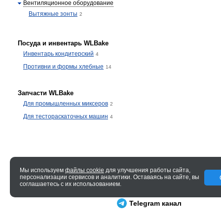
Вентиляционное оборудование
Вытяжные зонты
2
Посуда и инвентарь WLBake
Инвентарь кондитерский
4
Противни и формы хлебные
14
Запчасти WLBake
Для промышленных миксеров
2
Для тестораскаточных машин
4
Мы используем
файлы cookie
для улучшения работы сайта,
персонализации сервисов и аналитики. Оставаясь на сайте, вы
© 2005—2026 ENTERO
соглашаетесь с их использованием.
0.061 сек.
Telegram канал