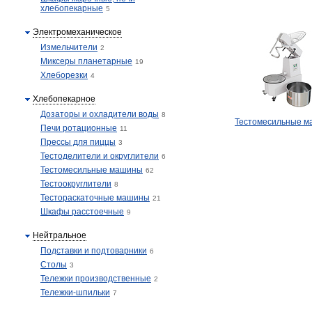
хлебопекарные
5
Электромеханическое
Измельчители
2
Миксеры планетарные
19
Хлеборезки
4
Хлебопекарное
Дозаторы и охладители воды
8
Тестомесильные 
Печи ротационные
11
Прессы для пиццы
3
Тестоделители и округлители
6
Тестомесильные машины
62
Тестоокруглители
8
Тестораскаточные машины
21
Шкафы расстоечные
9
Нейтральное
Подставки и подтоварники
6
Столы
3
Тележки производственные
2
Тележки-шпильки
7