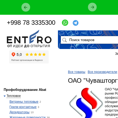
…
+998 78 3335300
ОТ
ИДЕИ
ДО
ОТКРЫТИЯ
З
Все товары
Все производители
ОАО "Чувашторг
​​ОАО "Ч
Профоборудование Abat
рынке Р
Тепловое
професс
Витрины тепловые
обладае
2
обслужи
Грили контактные
3
индустр
Дегидраторы
10
предприя
Жарочные поверхности
38