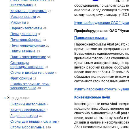
свыше 7
Кипятильники
оборудования, по целому ряду 
8
аналогам. Завод оснащён систем
Котлы пищеварочные
97
международному стандарту ISO 
Макароноварки
24
Мармиты
Купить оборудование ОАО "Чува
5
Пароконвектоматы
49
Профоборудование ОАО "Чува
Печи для пиццы
9
Пароконвектоматы
Печи конвейерные
33
Пароконвектоматы Abat (Абат) -
Печи конвекционные
30
применяемое на предприятиях о
Плиты газовые
13
Возможность одновременного пр
Плиты электрические
58
временем готовки без смешивани
Сковороды
идеальным инструментом для пр
опрокидывающиеся
23
внутри рабочей камеры оборудов
после начала работы. Готовые б
Столы и шкафы тепловые
4
обладают полноценным вкусом и
Фритюрницы
18
сохраняют свои полезные качест
Шкафы жарочные, печи
хлебопекарные
48
Купить пароконвектоматы Чуваш
Конвекционные печи
Холодильное
Конвекционные печи Abat предн
Витрины настольные
4
предприятиях общественного пи
Камеры лиофильные
5
способно выполнять целый ряд 
Льдогенераторы
42
пищи, включая выпечку хлеба и 
Столы для пиццы и салатов
4
дизайн и наличие нескольких р
Абат незаменимым помощником 
Столы морозильные
149