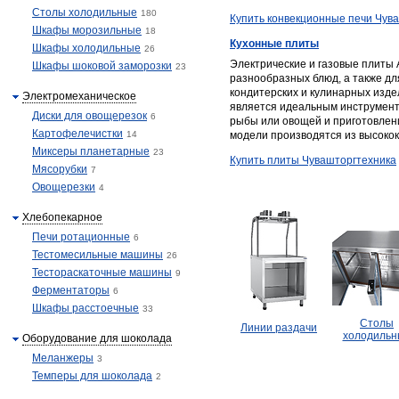
Столы холодильные
180
Купить конвекционные печи Чув
Шкафы морозильные
18
Кухонные плиты
Шкафы холодильные
26
Электрические и газовые плиты
Шкафы шоковой заморозки
23
разнообразных блюд, а также дл
кондитерских и кулинарных изд
Электромеханическое
является идеальным инструмент
Диски для овощерезок
6
рыбы или овощей и приготовлен
Картофелечистки
14
модели производятся из высоко
Миксеры планетарные
23
Купить плиты Чувашторгтехника
Мясорубки
7
Овощерезки
4
Хлебопекарное
Печи ротационные
6
Тестомесильные машины
26
Тестораскаточные машины
9
Ферментаторы
6
Шкафы расстоечные
33
Столы
Линии раздачи
холодильн
Оборудование для шоколада
Меланжеры
3
Темперы для шоколада
2