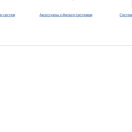
р-систем
Аксессуары к фильтр-системам
Систем