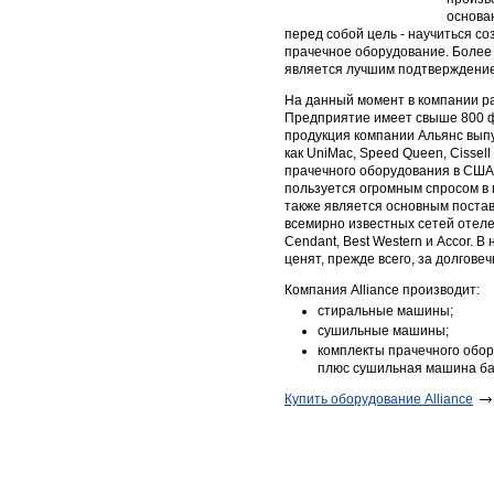
основа
перед собой цель - научиться с
прачечное оборудование. Более
является лучшим подтверждением
На данный момент в компании ра
Предприятие имеет свыше 800 
продукция компании Альянс вып
как UniMac, Speed Queen, Cissel
прачечного оборудования в США.
пользуется огромным спросом в 
также является основным поста
всемирно известных сетей отелей,
Cendant, Best Western и Accor. 
ценят, прежде всего, за долгове
Компания Alliance производит:
стиральные машины;
сушильные машины;
комплекты прачечного обо
плюс сушильная машина ба
Купить оборудование Alliance