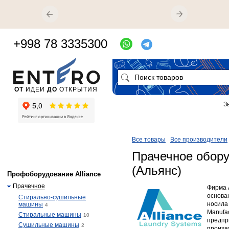
+998 78 3335300
ОТ
ИДЕИ
ДО
ОТКРЫТИЯ
З
Все товары
Все производители
Прачечное обору
(Альянс)
Профоборудование Alliance
Прачечное
Фирма 
основан
Стирально-сушильные
носила 
машины
4
Manufac
Стиральные машины
10
предпр
Сушильные машины
2
произв