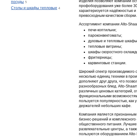
изделия позволяют компании ос
посуды
5
профоборудования уже более 30
Столы и шкафы тепловые
4
характеризуется надёжностью и 
превосходным качеством сборки.
Ассортимент компании Alto-Shaa
печи-коптильни;
пароконвектоматы;
духовые и тепловые шкафы
тепловые витрины;
шкафы скоростного охлажд
фритюрницы;
карвинговые станции.
Широкий спектр производимого 
несколько единиц техники в про
дополняют друг друга, что позво
разнообразных блюд. Alto-Shaa
различных ценовых категорий, 
функциональными возможностям
пользуется популярностью, как у
держателей небольших кафе.
Компания является признанным 
бизнес-решений и комплексного
общественного питания. Лучшие 
развлекательные центры, а так
пользуются оборудованием Alto