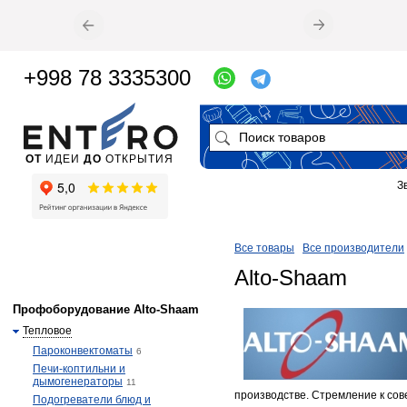
+998 78 3335300
ОТ
ИДЕИ
ДО
ОТКРЫТИЯ
З
Все товары
Все производители
Alto-Shaam
Профоборудование Alto-Shaam
Тепловое
Пароконвектоматы
6
Печи-коптильни и
дымогенераторы
11
производстве. Стремление к сов
Подогреватели блюд и