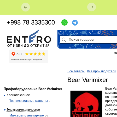
+998 78 3335300
ОТ
ИДЕИ
ДО
ОТКРЫТИЯ
З
Все товары
Все производители
Bear Varimixer
Bear Va
Профоборудование Bear Varimixer
компан
Хлебопекарное
на прои
Тестомесильные машины
предпри
2
далёком
собств
Электромеханическое
стремл
Миксеры планетарные
20