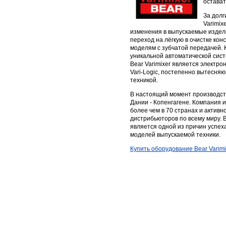
остават
За долг
Varimix
изменения в выпускаемые издели
переход на лёгкую в очистке ко
моделям с зубчатой передачей.
уникальной автоматической сис
Bear Varimixer является электр
Vari-Logic, постепенно вытесня
техникой.
В настоящий момент производств
Дании - Копенгагене. Компания
более чем в 70 странах и активн
дистрибьюторов по всему миру. 
является одной из причин успех
моделей выпускаемой техники.
Купить оборудование Bear Varimi