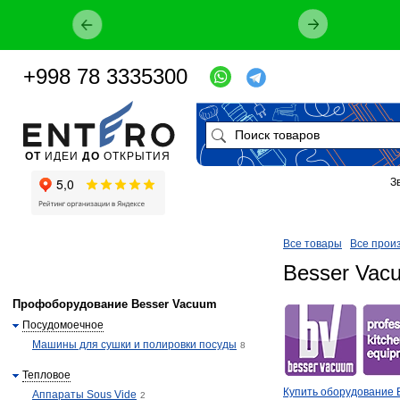
+998 78 3335300
ОТ
ИДЕИ
ДО
ОТКРЫТИЯ
З
Все товары
Все прои
Besser Vac
Профоборудование Besser Vacuum
Посудомоечное
Машины для сушки и полировки посуды
8
Тепловое
​​Купить оборудование
Аппараты Sous Vide
2