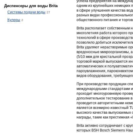
успеха предприятия на междунар
Диспенсеры для воды Brita
одним из крупнейших немецких 
в сфере улучшения качества вод
Системы подачи воды
27
разных видах профессиональног
Кулеры
общественного питания и торгов
2
Brita располагает собственным 
многолетняя работа которого пр
технологий в сфере производст
позволило добиться исключитель
Brita удаляют нерастворимые ор
вредоносные микроорганизмы, а
(5/10 мкм для кристальной прозр
торговой маркой выпускаются 
автоматических и полуавтоматич
пароувлажнения, пароконвектома
видов оборудования, требующего
При производстве продукции спе
международными стандартами и 
проходит многоуровневую провер
дополнительное тестирование в
проводится авторитетными неме
является всемирно известный T
высокого качества выпускаемых
награды, такие как престижная «
Brita активно сотрудничает с к
которых BSH Bosch Siemens Haussh