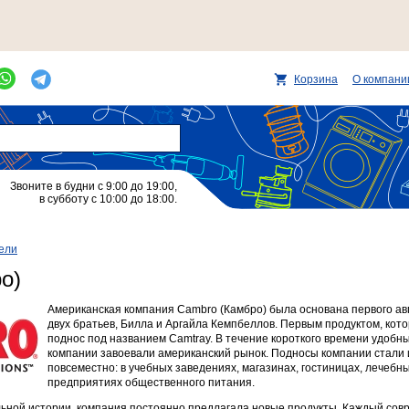
Корзина
О компани
Звоните в будни с 9:00 до 19:00,
в субботу с 10:00 до 18:00.
ели
о)
​Американская компания Cambro (Камбро) была основана первого авг
двух братьев, Билла и Аргайла Кемпбеллов. Первым продуктом, кот
поднос под названием Camtray. В течение короткого времени удобн
компании завоевали американский рынок. Подносы компании стали 
повсеместно: в учебных заведениях, магазинах, гостиницах, лечебн
предприятиях общественного питания.
ьной истории, компания постоянно предлагала новые продукты. Каждый сов