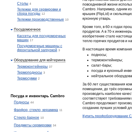
Столы
4
повседневной жизни использу
Cambro. Например, одним из
Тележки для сервировки и
сбора посуды
крышек (FlipLid) и скользящ
12
кухонную утварь.
Тележки производственные
10
Кроме того, в 60-х годах пр
Посудомоечное
продуктов. А в 70-х инжене
Кассеты для посудомоечных
изобретение стало настояще
машин
17
тепло горячих продуктов и н
Посудомоечные машины с
В настоящее время компания
фронтальной загрузкой
3
подносы;
Оборудование для кейтеринга
термоконтейнеры;
салат-бары;
Термоконтейнеры
37
посуда и кухонный инве
Термоподносы
3
нейтральное оборудован
Термосумки
2
За 60 лет существования ко
помещении, до трёх огромны
производить наиболее качес
Посуда и инвентарь Cambro
соответствуют требованиям 
Подносы
44
Cambro продолжает произво
созданию лучших условий дл
Фарфор, стекло, керамика
11
Купить профоборудование 
Стекло барное
10
Предметы сервировки
34