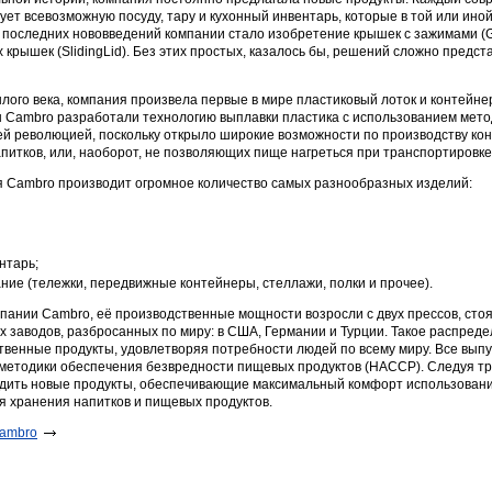
ет всевозможную посуду, тару и кухонный инвентарь, которые в той или ино
 последних нововведений компании стало изобретение крышек с зажимами (G
их крышек (SlidingLid). Без этих простых, казалось бы, решений сложно предс
ошлого века, компания произвела первые в мире пластиковый лоток и контейн
ры Cambro разработали технологию выплавки пластика с использованием мето
й революцией, поскольку открыло широкие возможности по производству ко
апитков, или, наоборот, не позволяющих пище нагреться при транспортировке
 Cambro производит огромное количество самых разнообразных изделий:
нтарь;
ие (тележки, передвижные контейнеры, стеллажи, полки и прочее).
мпании Cambro, её производственные мощности возросли с двух прессов, ст
х заводов, разбросанных по миру: в США, Германии и Турции. Такое распред
твенные продукты, удовлетворяя потребности людей по всему миру. Все вып
методики обеспечения безвредности пищевых продуктов (HACCP). Следуя тр
дить новые продукты, обеспечивающие максимальный комфорт использован
я хранения напитков и пищевых продуктов.
Cambro