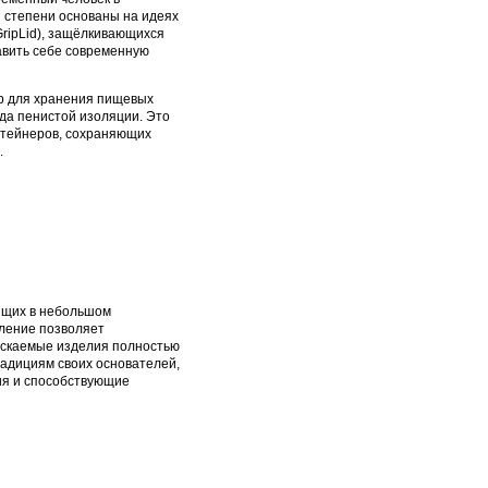
й степени основаны на идеях
ripLid), защёлкивающихся
тавить себе современную
ер для хранения пищевых
да пенистой изоляции. Это
нтейнеров, сохраняющих
.
оящих в небольшом
еление позволяет
ускаемые изделия полностью
адициям своих основателей,
ия и способствующие