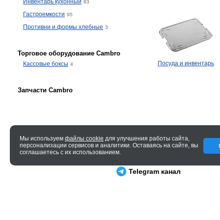
Инвентарь кухонный
83
Гастроемкости
95
Противни и формы хлебные
3
Торговое оборудование Cambro
Посуда и инвентарь
Кассовые боксы
4
Запчасти Cambro
Мы используем
файлы cookie
для улучшения работы сайта,
персонализации сервисов и аналитики. Оставаясь на сайте, вы
© 2005—2026 ENTERO
соглашаетесь с их использованием.
0.053 сек.
Telegram канал