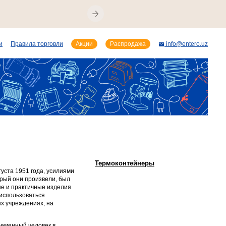
и
Правила торговли
Акции
Распродажа
info@entero.uz
Термоконтейнеры
уста 1951 года, усилиями
орый они произвели, был
ые и практичные изделия
использоваться
ых учреждениях, на
ременный человек в