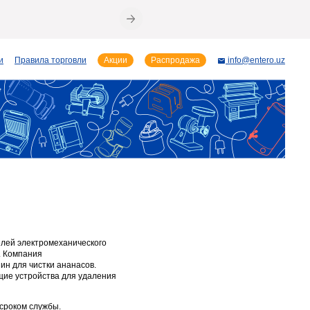
и
Правила торговли
Акции
Распродажа
info@entero.uz
елей электромеханического
. Компания
ин для чистки ананасов.
щие устройства для удаления
сроком службы.