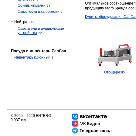
Оптимальное соотношение "ц
Соковыжималки
18
продукцию этого бренда осо
Сыротерки и сырорезки
7
Купить оборудование CanCa
Нейтральное
Смесители и душирующие
устройства
22
Посуда и инвентарь CanCan
Инвентарь кухонный
3
Овощерезки
© 2005—2026 ENTERO
0.037 сек.
Telegram канал