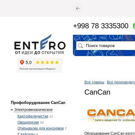
+998 78 3335300
ОТ
ИДЕИ
ДО
ОТКРЫТИЯ
Все товары
Все производит
CanCan
Профоборудование CanCan
Электромеханическое
Картофелечистки
12
Овощерезки
24
Открывалки для консервов
7
Оборудование CanCan изгота
Слайсеры
5