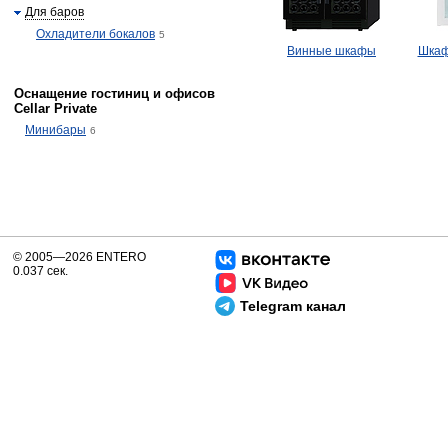
Для баров
Охладители бокалов
5
Винные шкафы
Шкаф
Оснащение гостиниц и офисов
Cellar Private
Минибары
6
© 2005—2026 ENTERO
0.037 сек.
Telegram канал