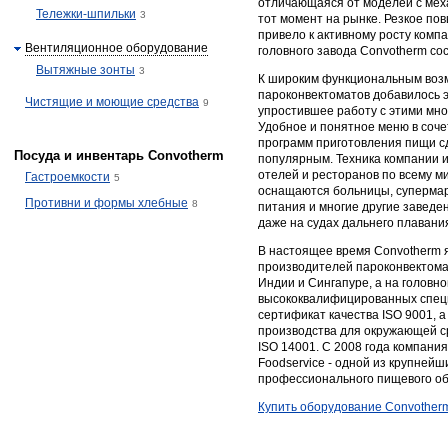
отличающаяся от моделей с мех
Тележки-шпильки
3
тот момент на рынке. Резкое по
привело к активному росту ком
Вентиляционное оборудование
головного завода Convotherm со
Вытяжные зонты
3
К широким функциональным возм
пароконвектоматов добавилось 
Чистящие и моющие средства
9
упростившее работу с этими мн
Удобное и понятное меню в соче
программ приготовления пищи с
Посуда и инвентарь Convotherm
популярным. Техника компании и
отелей и ресторанов по всему м
Гастроемкости
5
оснащаются больницы, супермар
Противни и формы хлебные
8
питания и многие другие заведе
даже на судах дальнего плавани
В настоящее время Convotherm 
производителей пароконвектома
Индии и Сингапуре, а на головн
высококвалифицированных спец
сертификат качества ISO 9001, а
производства для окружающей 
ISO 14001. С 2008 года компани
Foodservice - одной из крупней
профессионального пищевого об
Купить оборудование Convother