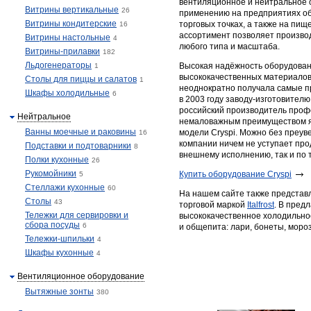
вентиляционное и нейтральное 
Витрины вертикальные
26
применению на предприятиях о
Витрины кондитерские
торговых точках, а также на пи
16
ассортимент позволяет произво
Витрины настольные
4
любого типа и масштаба.
Витрины-прилавки
182
Льдогенераторы
Высокая надёжность оборудован
1
высококачественных материалов
Столы для пиццы и салатов
1
неоднократно получала самые п
Шкафы холодильные
6
в 2003 году заводу-изготовител
российский производитель проф
Нейтральное
немаловажным преимуществом я
Ванны моечные и раковины
модели Cryspi. Можно без преув
16
компании ничем не уступает про
Подставки и подтоварники
8
внешнему исполнению, так и по 
Полки кухонные
26
Рукомойники
Купить оборудование Cryspi
5
Стеллажи кухонные
60
На нашем сайте также представ
Столы
43
торговой маркой
Italfrost
. В пред
Тележки для сервировки и
высококачественное холодильно
сбора посуды
6
и общепита: лари, бонеты, мор
Тележки-шпильки
4
Шкафы кухонные
4
Вентиляционное оборудование
Вытяжные зонты
380