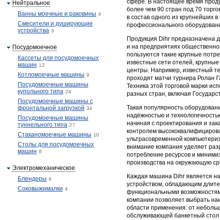
сфере. В настоящее время прод
Нейтральное
более чем 90 стран под 70 торг
Ванны моечные и раковины
4
в состав одного из крупнейших 
Смесители и душирующие
профессионального оборудования
устройства
3
Продукция Dihr предназначена 
и на предприятиях общественног
Посудомоечное
пользуются такие крупные потре
Кассеты для посудомоечных
известные сети отелей, крупны
машин
12
центры. Например, известный те
Котломоечные машины
9
проходят матчи турнира Ролан Г
Посудомоечные машины
Техника этой торговой марки ис
купольного типа
24
разных стран, включая Государс
Посудомоечные машины с
Такая популярность оборудовани
фронтальной загрузкой
34
надёжностью и технологичность
Посудомоечные машины
начиная с проектирования и зак
туннельного типа
27
контролем высококвалифициров
Стаканомоечные машины
10
ультрасовременной компьютери
Столы для посудомоечных
внимание компания уделяет раз
машин
8
потребление ресурсов и миними
производства на окружающую ср
Электромеханическое
Каждая машина Dihr является н
Блендеры
6
устройством, обладающим длит
Соковыжималки
4
функциональными возможностям
компании позволяет выбрать на
области применения: от небольш
обслуживающей банкетный стол н