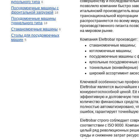
совершенству и последовательн
купольного типа
6
позволило компании быстро заво
Посудомоечные машины с
итальянский производитель вошё
фронтальной загрузкой
18
транснациональной корпорации IT
Посудомоечные машины
распространяется по всему миру
туннельного типа
18
производственного гиганта поз
Стаканомоечные машины
6
на мировом рынке.
Столы для посудомоечных
Компания Elettrobar производит:
машин
5
стаканомоечные машины;
котломоечные машины;
посудомоечные машины с ф
купольные посудомоечные
тоннельные (конвейерные)
широкий ассортимент аксес
Ключевой особенностью профес
Elettrobar является высочайшее 
конкурентоспособной ценой. Её
эффективную и долговечную техн
количество финансовых средств
полностью автоматизировано, чт
ошибок, гарантирует точнейшую 
Elettrobar строго соблюдает сов
соответствии с ISO 9000. Компа
целый ряд революционных реше
среды и снижение затрат ресур