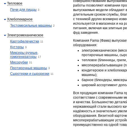
совершенствование выпускаемой
Тепловое
работы позволяют компании про
Печи для пиццы
выпускаемые модели обладают в
3
длительным сроком службы, благ
с техникой других всемирно изв
Хлебопекарное
используется в магазинах и на 
Тестомесильные машины
2
питания, включая как элитные р
фуд заведения.
Электромеханическое
Компания Fama (Фама) выпуска
Картофелечистки
11
оборудования:
Куттеры
3
электромеханическое (мясо
Миксеры ручные,
протирочные машины, сыро
гомогенизаторы
17
тепловое (блинницы, грили,
Мясорубки
31
мясоперерабатывающее (п
Протирочные машины
3
кондитерское и хлебопекар
Сыротерки и сырорезки
11
машины);
барное (блендеры, миксеры
широкий ассортимент допо
Вся продукция компании Fama п
соответствии с современными 
и качества. Большинство детале
нержавеющей стали высокого ка
надёжность и значительно увел
оборудования. Визитной карточк
мясоперерабатывающие устройс
преимущественно на одной това