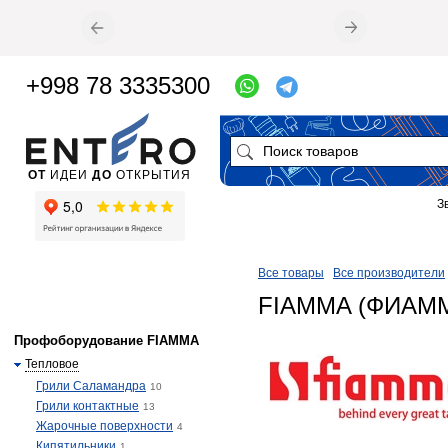
+998 78 3335300
ОТ
ИДЕИ
ДО
ОТКРЫТИЯ
З
Все товары
Все производители
FIAMMA (ФИАМ
Профоборудование FIAMMA
Тепловое
Грили Саламандра
10
Грили контактные
13
Жарочные поверхности
4
Кипятильники
1