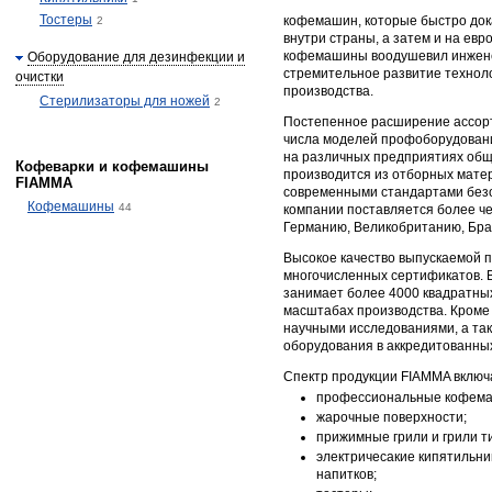
Тостеры
кофемашин, которые быстро док
2
внутри страны, а затем и на евр
кофемашины воодушевил инженер
Оборудование для дезинфекции и
стремительное развитие технол
очистки
производства.
Стерилизаторы для ножей
2
Постепенное расширение ассорт
числа моделей профоборудовани
на различных предприятиях общ
Кофеварки и кофемашины
производится из отборных матер
FIAMMA
современными стандартами безо
Кофемашины
44
компании поставляется более че
Германию, Великобританию, Бра
Высокое качество выпускаемой 
многочисленных сертификатов. 
занимает более 4000 квадратных
масштабах производства. Кроме
научными исследованиями, а та
оборудования в аккредитованны
Спектр продукции FIAMMA включа
профессиональные кофем
жарочные поверхности;
прижимные грили и грили т
электричесакие кипятильни
напитков;