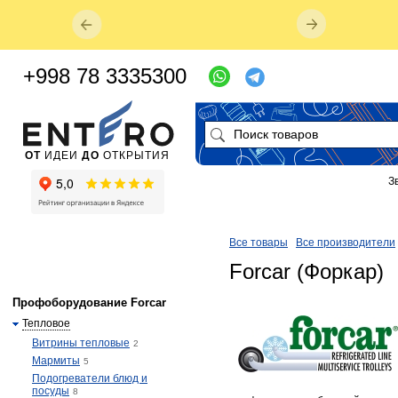
+998 78 3335300
ОТ
ИДЕИ
ДО
ОТКРЫТИЯ
З
Все товары
Все производители
Forcar (Форкар)
Профоборудование Forcar
Тепловое
Витрины тепловые
2
Мармиты
5
Подогреватели блюд и
посуды
8