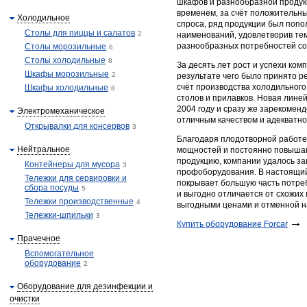
шкафов и разнообразной продукц
временем, за счёт положительн
Холодильное
спроса, ряд продукции был поп
Столы для пиццы и салатов
2
наименований, удовлетворив те
разнообразных потребностей со
Столы морозильные
6
Столы холодильные
8
За десять лет рост и успехи ком
Шкафы морозильные
2
результате чего было принято 
счёт производства холодильног
Шкафы холодильные
8
столов и прилавков. Новая линей
2004 году и сразу же зарекоменд
Электромеханическое
отличным качеством и адекватно
Открывалки для консервов
3
Благодаря плодотворной работе
Нейтральное
мощностей и постоянно повыша
продукцию, компании удалось з
Контейнеры для мусора
3
профоборудования. В настоящий
Тележки для сервировки и
покрывает большую часть потре
сбора посуды
5
и выгодно отличается от схожих 
Тележки производственные
4
выгодными ценами и отменной н
Тележки-шпильки
3
​Купить оборудование Forcar
Прачечное
Вспомогательное
оборудование
2
Оборудование для дезинфекции и
очистки