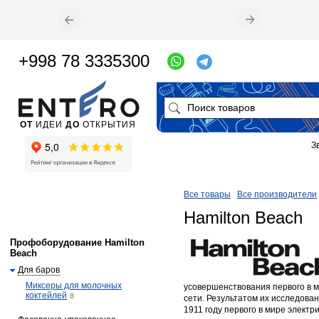
+998 78 3335300
ОТ
ИДЕИ
ДО
ОТКРЫТИЯ
З
Все товары
Все производители
Hamilton Beach
Профоборудование Hamilton
Beach
Для баров
Миксеры для молочных
усовершенствования первого в м
коктейлей
8
сети. Результатом их исследова
1911 году первого в мире электри