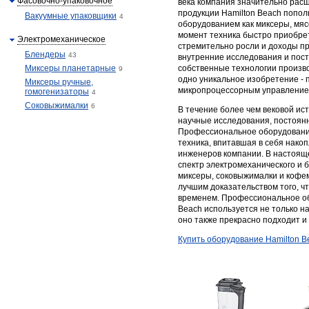
Фасовочно-упаковочное
века компания значительно рас
продукции Hamilton Beach попо
Вакуумные упаковщики
4
оборудованием как миксеры, мяс
момент техника быстро приобрет
Электромеханическое
стремительно росли и доходы п
Блендеры
43
внутренние исследования и пост
Миксеры планетарные
собственные технологии произво
9
одно уникальное изобретение - 
Миксеры ручные,
микропроцессорным управление
гомогенизаторы
4
Соковыжималки
6
В течение более чем вековой ис
научные исследования, постоян
Профессиональное оборудование
техника, впитавшая в себя нак
инженеров компании. В настоящ
спектр электромеханического и 
миксеры, соковыжималки и кофе
лучшим доказательством того, 
временем. Профессиональное об
Beach используется не только н
оно также прекрасно подходит и
Купить оборудование Hamilton B