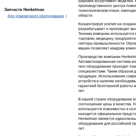
широкий ассортимент моделей. 
производственного центра помог
Запчасти Henkelman
технологическом плане, ежегодн
области.
Для упаковочного оборудования
2
Концентрируя усилия на создан
разрабатывает и производит вы
Техника компании используется 
торговлю, медицину, предприят
секторы промышленности. Огром
машин позволяет каждому клиен
Производство компании Henkelm
Автоматизированная система ко
чего оборудование проходит по
специалистами. Таким образом д
продукции. Использование совр
устройств и наличие необходимы
гарантией безотказной работы в
лет.
В нашей стране оборудование ко
соотношение цены и качества. 
используется повсеместно и пол
находится официальное предста
Henkelman является единоличны
оборудования для российской п
лет.