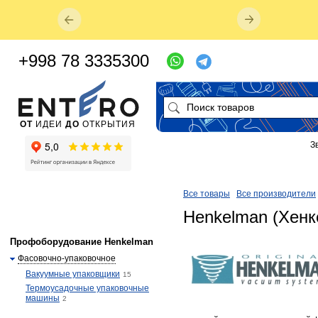
+998 78 3335300
ОТ
ИДЕИ
ДО
ОТКРЫТИЯ
З
Все товары
Все производители
Henkelman (Хенк
Профоборудование Henkelman
Фасовочно-упаковочное
Вакуумные упаковщики
15
Термоусадочные упаковочные
машины
2