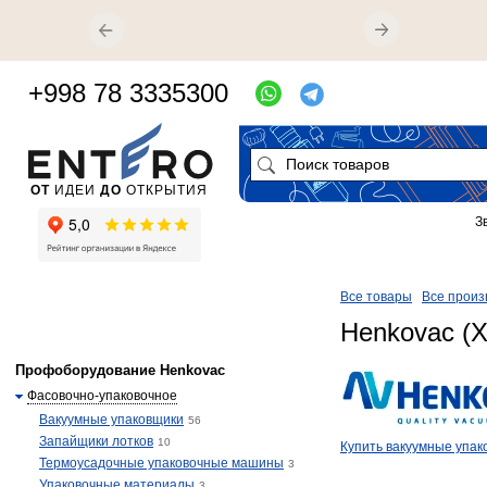
+998 78 3335300
ОТ
ИДЕИ
ДО
ОТКРЫТИЯ
З
Все товары
Все произ
Henkovac (Х
Профоборудование Henkovac
Фасовочно-упаковочное
Вакуумные упаковщики
56
Запайщики лотков
10
​​​Купить вакуумные уп
Термоусадочные упаковочные машины
3
Упаковочные материалы
3