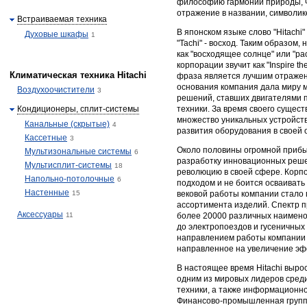
философию гармонии природы, ч
отражение в названии, символик
Встраиваемая техника
В японском языке слово "Hitachi"
Духовые шкафы
1
"Tachi" - восход. Таким образом
как "восходящее солнце" или "ра
корпорации звучит как "Inspire t
Климатическая техника Hitachi
фраза является лучшим отражени
основания компания дала миру 
Воздухоочистители
3
решений, ставших двигателями п
Кондиционеры, сплит-системы
техники. За время своего сущес
множество уникальных устройст
Канальные (скрытые)
4
развития оборудования в своей 
Кассетные
3
Около половины огромной прибыл
Мультизональные системы
6
разработку инновационных реше
Мультисплит-системы
18
революцию в своей сфере. Корп
Напольно-потолочные
6
подходом и не боится осваивать
Настенные
15
вековой работы компании стало
ассортимента изделий. Спектр 
Аксессуары
11
более 20000 различных наимено
до электропоездов и гусеничных
направлением работы компании 
направленное на увеличение эф
В настоящее время Hitachi выро
одним из мировых лидеров сред
техники, а также информационно
Финансово-промышленная группа