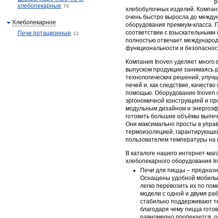
р
хлебопекарные
70
хлебобулочных изделий. Компани
очень быстро выросла до между
Хлебопекарное
оборудования премиум-класса. П
соответствии с взыскательными 
Печи ротационные
12
полностью отвечает международ
функциональности и безопаснос
Компания Inoven уделяет много
выпуском продукции занимаясь 
технологических решений, улуч
печей и, как следствие, качество
помощью. Оборудование Inoven 
эргономичной конструкцией и п
модульным дизайном и энергоэф
готовить большие объёмы выпечк
Они максимально просты в упра
термоизоляцией, гарантирующе
пользователем температуры на 
В каталоге нашего интернет-ма
хлебопекарного оборудования In
Печи для пиццы – предназ
Оснащены удобной мобильно
легко перевозить их по по
модели с одной и двумя ра
стабильно поддерживают т
благодаря чему пицца готов
равномерно пропекается, п