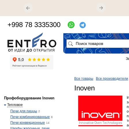
+998 78 3335300
ОТ
ИДЕИ
ДО
ОТКРЫТИЯ
З
Все товары
Все производители
Inoven
I
Профоборудование Inoven
з
Тепловое
п
Печи для пиццы
о
2
п
Печи комбинированные
8
т
Печи конвекционные
14
а
Шкафы жарочные, печи