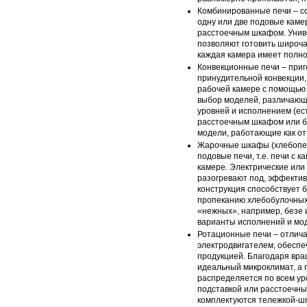
Комбинированные печи – со
одну или две подовые кам
расстоечным шкафом. Уни
позволяют готовить широча
каждая камера имеет полн
Конвекционные печи – при
принудительной конвекции, 
рабочей камере с помощью
выбор моделей, различающ
уровней и исполнением (ест
расстоечным шкафом или бе
модели, работающие как от э
Жарочные шкафы (хлебопек
подовые печи, т.е. печи с 
камере. Электрические или
разогревают под, эффектив
конструкция способствует 
пропеканию хлебобулочных 
«нежных», например, безе 
варианты исполнений и мод
Ротационные печи – отлич
электродвигателем, обесп
продукцией. Благодаря вр
идеальный микроклимат, а 
распределяется по всем ур
подставкой или расстоечны
комплектуются тележкой-шп