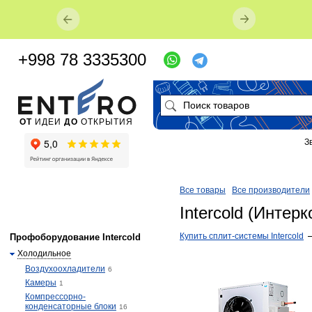
+998 78 3335300
ОТ
ИДЕИ
ДО
ОТКРЫТИЯ
З
Все товары
Все производители
Intercold (Интерк
​Купить сплит-системы Intercold
Профоборудование Intercold
Холодильное
Воздухоохладители
6
Камеры
1
Компрессорно-
конденсаторные блоки
16