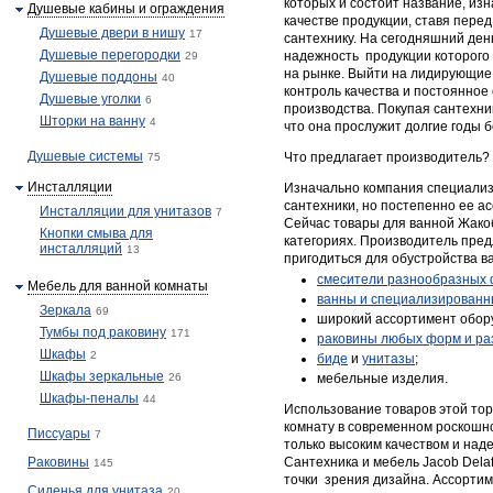
которых и состоит название, из
Душевые кабины и ограждения
качестве продукции, ставя пере
Душевые двери в нишу
17
сантехнику. На сегодняшний ден
Душевые перегородки
надежность продукции которого
29
на рынке. Выйти на лидирующие
Душевые поддоны
40
контроль качества и постоянное
Душевые уголки
6
производства. Покупая сантехник
Шторки на ванну
4
что она прослужит долгие годы б
Душевые системы
Что предлагает производитель?
75
Инсталляции
Изначально компания специализ
сантехники, но постепенно ее а
Инсталляции для унитазов
7
Сейчас товары для ванной Жако
Кнопки смыва для
категориях. Производитель предл
инсталляций
13
пригодиться для обустройства в
смесители разнообразных 
Мебель для ванной комнаты
ванны
и специализированн
Зеркала
69
широкий ассортимент обор
Тумбы под раковину
171
раковины любых форм и ра
Шкафы
2
биде
и
унитазы
;
Шкафы зеркальные
26
мебельные изделия.
Шкафы-пеналы
44
Использование товаров этой тор
комнату в современном роскошно
Писсуары
7
только высоким качеством и над
Раковины
Сантехника и мебель Jacob Dela
145
точки зрения дизайна. Ассортим
Сиденья для унитаза
20