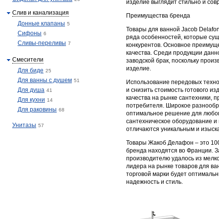
изделие выглядит стильно и сов
Слив и канализация
Преимущества бренда
Донные клапаны
5
Товары для ванной Jacob Delafo
Сифоны
6
ряда особенностей, которые су
Сливы-переливы
7
конкурентов. Основное преимущ
качества. Среди продукции данн
Смесители
заводской брак, поскольку прои
изделие.
Для биде
25
Для ванны с душем
51
Использование передовых техно
Для душа
и снизить стоимость готового и
41
качества на рынке сантехники, п
Для кухни
14
потребителя. Широкое разнообр
Для раковины
68
оптимальное решение для любог
сантехническое оборудование и
Унитазы
57
отличаются уникальным и изыск
Товары Жакоб Делафон – это 10
бренда находятся во Франции. З
производителю удалось из мелк
лидера на рынке товаров для ва
торговой марки будет оптимальн
надежность и стиль.