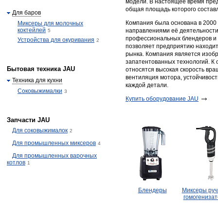
модели. В настоящее время пре
общая площадь которого составля
Для баров
Компания была основана в 2000 
Миксеры для молочных
коктейлей
направлениями её деятельности
5
профессиональных блендеров и 
Устройства для окуривания
2
позволяет предприятию находить
рынка. Компания является изоб
запатентованных технологий. К
Бытовая техника JAU
относятся высокая скорость вра
вентиляция мотора, устойчивост
Техника для кухни
каждой детали.
Соковыжималки
3
Купить оборудование JAU
Запчасти JAU
Для соковыжималок
2
Для промышленных миксеров
4
Для промышленных варочных
котлов
1
Блендеры
Миксеры руч
гомогениза