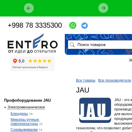
+998 78 3335300
ОТ
ИДЕИ
ДО
ОТКРЫТИЯ
З
Все товары
Все производители
JAU
​JAU - эт
Профоборудование JAU
оборудова
Электромеханическое
производс
Блендеры
для молоч
30
продукции
Миксеры ручные,
высококач
гомогенизаторы
22
технологии, что позволяет доби
Соковыжималки
14