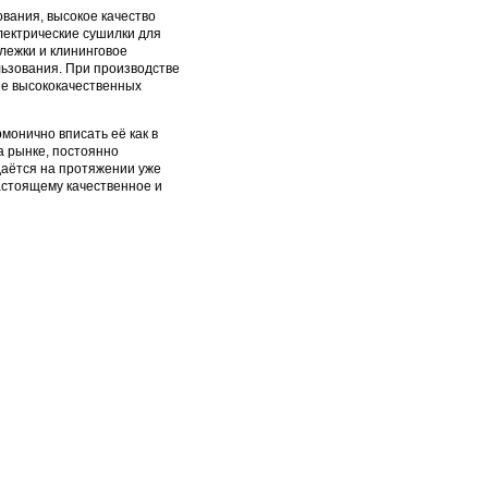
ования, высокое качество
лектрические сушилки для
лежки и клининговое
ьзования. При производстве
ие высококачественных
монично вписать её как в
а рынке, постоянно
даётся на протяжении уже
астоящему качественное и