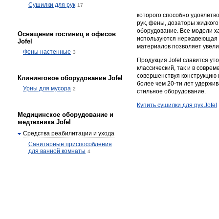
Сушилки для рук
17
которого способно удовлетво
рук, фены, дозаторы жидког
оборудование. Все модели х
Оснащение гостиниц и офисов
используются нержавеющая с
Jofel
материалов позволяет увели
Фены настенные
3
Продукция Jofel славится у
классический, так и в совр
совершенствуя конструкцию в
Клининговое оборудование Jofel
более чем 20-ти лет удержи
Урны для мусора
2
стильное оборудование.
Купить сушилки для рук Jofel
Медицинское оборудование и
медтехника Jofel
Средства реабилитации и ухода
Санитарные приспособления
для ванной комнаты
4