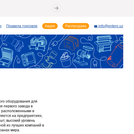
и
Правила торговли
Акции
Распродажа
info@entero.uz
кого оборудования для
ия первого завода в
и, расположенными в
ляется на предприятиях,
ыт, высокий уровень
ной из лучших компаний в
ранах мира.