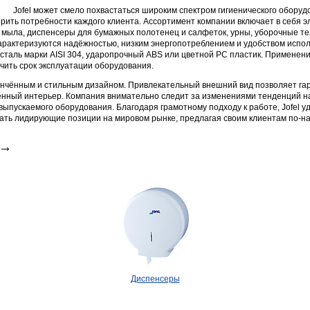
Jofel может смело похвастаться широким спектром гигиенического оборуд
рить потребности каждого клиента. Ассортимент компании включает в себя э
о мыла, диспенсеры для бумажных полотенец и салфеток, урны, уборочные те
арактеризуются надёжностью, низким энергопотреблением и удобством испол
таль марки AISI 304, ударопрочный ABS или цветной РС пластик. Применен
чить срок эксплуатации оборудования.
тончённым и стильным дизайном. Привлекательный внешний вид позволяет гар
еменный интерьер. Компания внимательно следит за изменениями тенденций н
ыпускаемого оборудования. Благодаря грамотному подходу к работе, Jofel у
вать лидирующие позиции на мировом рынке, предлагая своим клиентам по-н
Диспенсеры