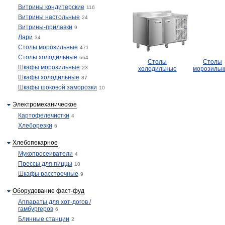
Витрины кондитерские
116
Витрины настольные
24
Витрины-прилавки
9
Лари
34
Столы морозильные
471
Столы холодильные
664
Столы
Столы
Шкафы морозильные
23
холодильные
морозильн
Шкафы холодильные
87
Шкафы шоковой заморозки
10
Электромеханическое
Картофелечистки
4
Хлеборезки
6
Хлебопекарное
Мукопросеиватели
4
Прессы для пиццы
10
Шкафы расстоечные
9
Оборудование фаст-фуд
Аппараты для хот-догов /
гамбургеров
6
Блинные станции
2