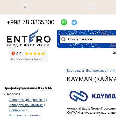
+998 78 3335300
ОТ
ИДЕИ
ДО
ОТКРЫТИЯ
З
Все товары
Все производители
KAYMAN (КАЙМ
Профоборудование KAYMAN
Тепловое
Аппараты для донатсов
2
Аппараты пончиковые
9
компаний Equip Group. Постоян
Блинницы
12
KAYMAN выпускать по-настояще
Витрины тепловые
5