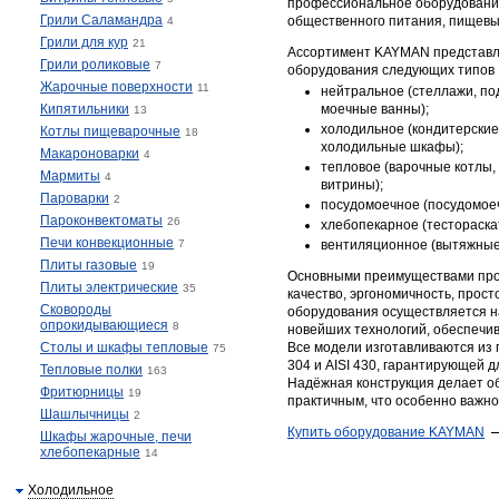
профессиональное оборудовани
Грили Саламандра
общественного питания, пищевы
4
Грили для кур
21
Ассортимент KAYMAN представл
Грили роликовые
7
оборудования следующих типов 
Жарочные поверхности
11
нейтральное (стеллажи, под
Кипятильники
моечные ванны);
13
холодильное (кондитерские
Котлы пищеварочные
18
холодильные шкафы);
Макароноварки
4
тепловое (варочные котлы,
Мармиты
4
витрины);
Пароварки
2
посудомоечное (посудомое
Пароконвектоматы
26
хлебопекарное (тестораск
Печи конвекционные
7
вентиляционное (вытяжные
Плиты газовые
19
Основными преимуществами про
Плиты электрические
35
качество, эргономичность, прост
Сковороды
оборудования осуществляется н
опрокидывающиеся
8
новейших технологий, обеспечив
Столы и шкафы тепловые
Все модели изготавливаются из
75
304 и AISI 430, гарантирующей 
Тепловые полки
163
Надёжная конструкция делает 
Фритюрницы
19
практичным, что особенно важно
Шашлычницы
2
​Купить оборудование KAYMAN
Шкафы жарочные, печи
хлебопекарные
14
Холодильное