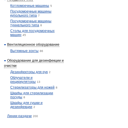
Котломоечные машины
5
Посудомоечные машины
купольного типа
7
Посудомоечные машины
туннельного типа
8
Столы для посудомоечных
машин
45
Вентиляционное оборудование
Вытяжные зонты
86
Оборудование для дезинфекции и
очистки
Дезинфекторы для рук
2
Облучатели и
рециркуляторы
13
Стерилизаторы для ножей
8
Шкафы для стерилизации
посуды
8
Шкафы для сушки и
дезинфекции
2
Линии раздачи
200