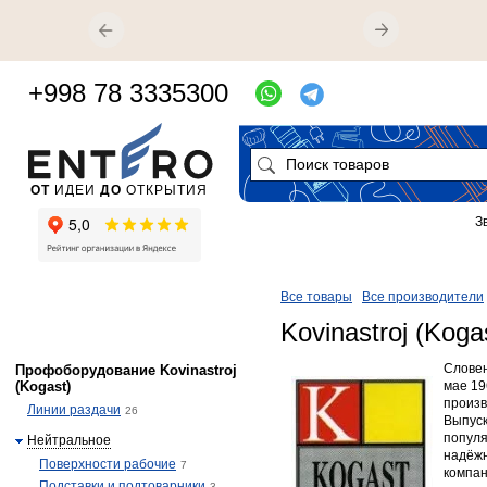
+998 78 3335300
ОТ
ИДЕИ
ДО
ОТКРЫТИЯ
З
Все товары
Все производители
Kovinastroj (Koga
​Слове
Профоборудование Kovinastroj
(Kogast)
мае 19
произв
Линии раздачи
26
Выпуск
популя
Нейтральное
надёжн
Поверхности рабочие
7
компан
Подставки и подтоварники
3