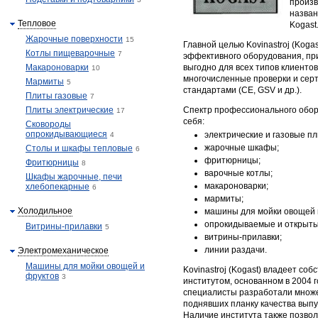
произв
назван
Тепловое
Kogast
Жарочные поверхности
15
Главной целью Kovinastroj (Koga
Котлы пищеварочные
7
эффективного оборудования, пр
Макароноварки
выгодно для всех типов клиенто
10
многочисленные проверки и сер
Мармиты
5
стандартами (CE, GSV и др.).
Плиты газовые
7
Плиты электрические
Спектр профессионального обору
17
себя:
Сковороды
опрокидывающиеся
электрические и газовые пл
4
жарочные шкафы;
Столы и шкафы тепловые
6
фритюрницы;
Фритюрницы
8
варочные котлы;
Шкафы жарочные, печи
макароноварки;
хлебопекарные
6
мармиты;
Холодильное
машины для мойки овощей 
опрокидываемые и открыты
Витрины-прилавки
5
витрины-прилавки;
линии раздачи.
Электромеханическое
Машины для мойки овощей и
Kovinastroj (Kogast) владеет со
фруктов
3
институтом, основанном в 2004
специалисты разработали множе
поднявших планку качества выпу
Наличие института также позво