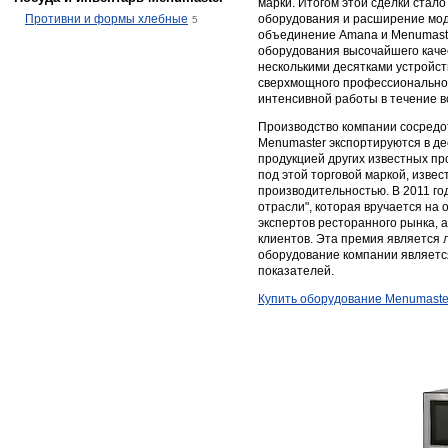
марки. Итогом этой сделки ста
Противни и формы хлебные
оборудования и расширение мод
5
объединение Amana и Menumaste
оборудования высочайшего каче
несколькими десятками устройст
сверхмощного профессиональног
интенсивной работы в течение вс
Производство компании сосредо
Menumaster экспортируются в дес
продукцией других известных п
под этой торговой маркой, изве
производительностью. В 2011 го
отрасли", которая вручается на
экспертов ресторанного рынка, 
клиентов. Эта премия является 
оборудование компании являетс
показателей.
Купить оборудование Menumaste