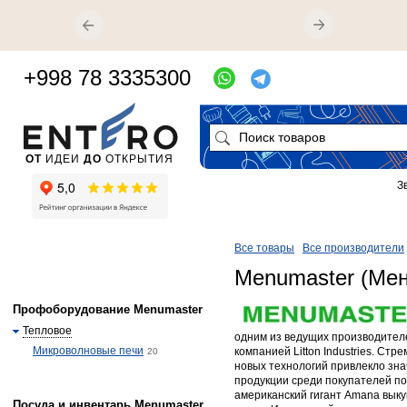
+998 78 3335300
ОТ
ИДЕИ
ДО
ОТКРЫТИЯ
З
Все товары
Все производители
Menumaster (Ме
Профоборудование Menumaster
Тепловое
одним из ведущих производител
Микроволновые печи
компанией Litton Industries. Ст
20
новых технологий привлекло зн
продукции среди покупателей по
американский гигант Amana выку
Посуда и инвентарь Menumaster