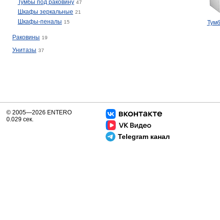
Тумбы под раковину
47
Шкафы зеркальные
21
Шкафы-пеналы
15
Тумб
Раковины
19
Унитазы
37
© 2005—2026 ENTERO
0.029 сек.
Telegram канал