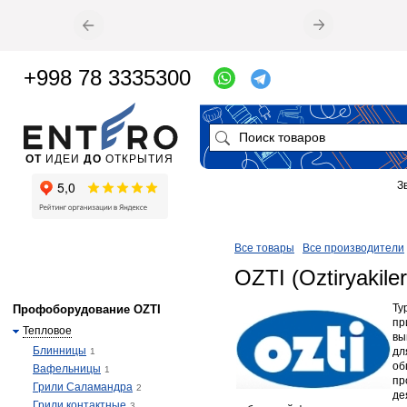
+998 78 3335300
ОТ
ИДЕИ
ДО
ОТКРЫТИЯ
З
Все товары
Все производители
OZTI (Oztiryakiler
Ту
Профоборудование OZTI
пр
Тепловое
вы
Блинницы
дл
1
об
Вафельницы
1
пр
Грили Саламандра
2
де
Грили контактные
3