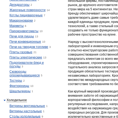
небольшой фирмы, поставляюще
Дегидраторы
рынок, до крупного изготовителя
2
стран мира на 5 континентах. 
Жарочные поверхности
14
бренду обеспечивает широчайша
Котлы пищеварочные
7
удовлетворить даже самые треб
Макароноварки
2
каждой единицы продукции, при
Мармиты
технологий, а также стильный 
6
создавать не только функционал
Пароконвектоматы
10
рабочее пространство на кухне.
Печи для пиццы
13
Печи конвекционные
Наряду с высокотехнологичными
10
лабораторией и инженерным отд
Печи на твердом топливе
3
и опытно-конструкторские работ
Плиты газовые
21
совершенствования собственной 
Плиты электрические
13
предлагать клиентам со всего м
Подогреватели блюд и
оборудование, спроектированно
посуды
3
тщательного анализа запросов 
продукция обязательно тестируе
Сковороды
опрокидывающиеся
независимых лабораториях. Кром
5
множество международных серти
Тостеры
2
соответствие требованиям по без
Фритюрницы
10
Шашлычницы
Как крупный мировой производит
1
внимания заботе об окружающей
корпоративной философии и поли
Холодильное
регулярные исследования, напр
Витрины вертикальные
1
воздействия на окружающую сред
Витрины настольные
1
природных ресурсов. Для произ
Столы холодильные
исключительно качественные и
9