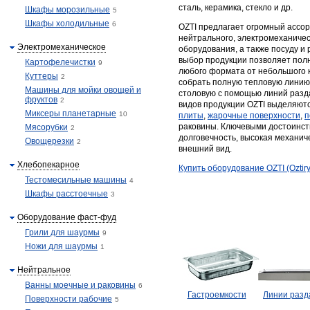
сталь, керамика, стекло и др.
Шкафы морозильные
5
Шкафы холодильные
6
OZTI предлагает огромный ассор
нейтрального, электромеханичес
Электромеханическое
оборудования, а также посуду и
выбор продукции позволяет пол
Картофелечистки
9
любого формата от небольшого к
Куттеры
2
собрать полную тепловую линию
Машины для мойки овощей и
столовую с помощью линий разд
фруктов
2
видов продукции OZTI выделяют
Миксеры планетарные
10
плиты
,
жарочные поверхности
,
п
раковины. Ключевыми достоинст
Мясорубки
2
долговечность, высокая механич
Овощерезки
2
внешний вид.
Хлебопекарное
Купить оборудование OZTI (Oztiry
Тестомесильные машины
4
Шкафы расстоечные
3
Оборудование фаст-фуд
Грили для шаурмы
9
Ножи для шаурмы
1
Нейтральное
Ванны моечные и раковины
6
Гастроемкости
Линии разд
Поверхности рабочие
5