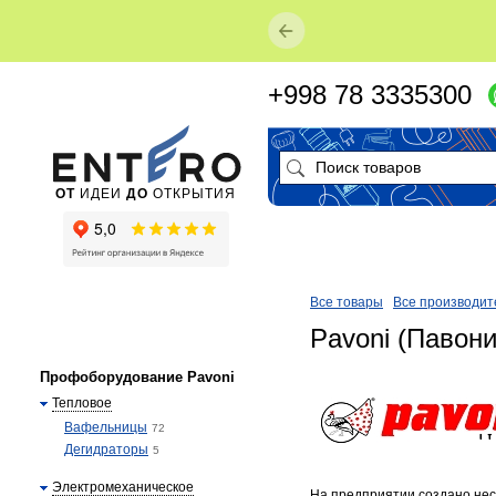
+998 78 3335300
ОТ
ИДЕИ
ДО
ОТКРЫТИЯ
Все товары
Все производит
Pavoni (Павони
Профоборудование Pavoni
Тепловое
Вафельницы
72
Дегидраторы
5
Электромеханическое
На предприятии создано неск