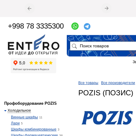
+998 78 3335300
ОТ
ИДЕИ
ДО
ОТКРЫТИЯ
З
Все товары
Все производители
POZIS (ПОЗИС)
Профоборудование POZIS
Холодильное
Винные шкафы
11
Лари
5
Шкафы комбинированные
3
Шкафы фармацевтические
36