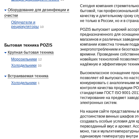
Сегодня компания стремительно 
Оборудование для дезинфекции и
бытовой, так профессиональной
очистки
качеству и длительному сроку с
не только в России, но и в стран
Облучатели и
рециркуляторы
10
POZIS выпускает широкий ассор
предназначенного для оснащени
магазинов и различных заведен
компании известна точным подд
Бытовая техника POZIS
энергопотреблением и безотказн
Крупная бытовая техника
времени. Проведение собственн
Морозильники
новейших технологий позволяю
12
надёжную и эффективную техник
Холодильники
33
Высококлассное оснащение прои
Встраиваемая техника
позволяет ей выпускать по-нас
Холодильники
конкурировать с аналогичными 
1
контроля качества продукции PO
стандартами ГОСТ ISO 9001-2011
тестирование на предмет заводс
электронных систем.
На нашем сайте представлены 
достоинством винных шкафов это
создавать особые условия для х
первозданный вкус и аромат. Ас
моно, так и мультитемпературн
одинаковую температуру внутри 