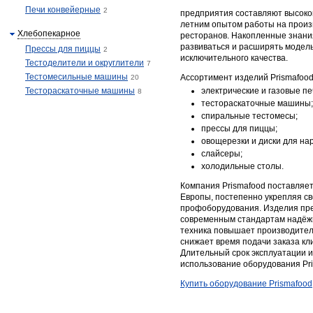
Печи конвейерные
2
предприятия составляют высоко
летним опытом работы на произ
Хлебопекарное
ресторанов. Накопленные знани
развиваться и расширять модель
Прессы для пиццы
2
исключительного качества.
Тестоделители и округлители
7
Тестомесильные машины
Ассортимент изделий Prismafood
20
Тестораскаточные машины
электрические и газовые пе
8
тестораскаточные машины;
спиральные тестомесы;
прессы для пиццы;
овощерезки и диски для нар
слайсеры;
холодильные столы.
Компания Prismafood поставляет
Европы, постепенно укрепляя с
профоборудования. Изделия пр
современным стандартам надёжн
техника повышает производительн
снижает время подачи заказа кл
Длительный срок эксплуатации 
использование оборудования Pr
Купить оборудование Prismafood