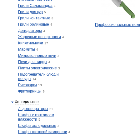
Грили Саламандра
3
Грили для кур
5
Грили контактные
8
Грили роликовые
Профессиональные нож
4
Дегидраторы
3
Жарочные поверхности
4
Кипятильники
17
Мармиты
4
Микроволновые печи
3
Печи для пиццы
4
Плиты электрические
3
Подогреватели блюд и
посуды
14
Рисоварки
13
Фритюрницы
9
Холодильное
Льдогенераторы
21
Шкафы с контролем
влажности
5
Шкафы холодильные
3
Шкафы шоковой заморозки
4