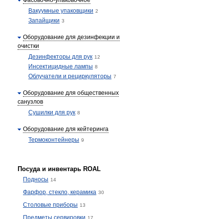
Фасовочно-упаковочное
Вакуумные упаковщики
2
Запайщики
3
Оборудование для дезинфекции и
очистки
Дезинфекторы для рук
12
Инсектицидные лампы
8
Облучатели и рециркуляторы
7
Оборудование для общественных
санузлов
Сушилки для рук
8
Оборудование для кейтеринга
Термоконтейнеры
9
Посуда и инвентарь ROAL
Подносы
14
Фарфор, стекло, керамика
30
Столовые приборы
13
Предметы сервировки
17