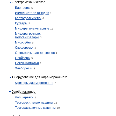
Электромеханическое
Блендеры
5
Измельчители отходов
3
Картофелечистки
6
Куттеры
5
Миксеры планетарные
16
Миксеры ручные,
гомогенизаторы
3
Мясорубки
5
Овощерезки
4
Открывалки для консервов
4
Слайсеры
5
Соковыжималки
8
Хлеборезки
3
Оборудование для кафе-мороженого
Фризеры для мороженого
7
Хлебопекарное
Лапшерезки
3
Тестомесильные машины
16
Тестораскаточные машины
10