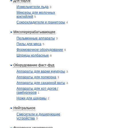
Для баров
Измельчители льда
3
Миксеры для молочных
коктейлей
5
Сокоохладители и граниторы
4
Мясоперерабатывающее
Пельменные аппараты
3
Пилы для мяса
5
Формовочное оборудование
6
Шприцы колбасные
8
Оборудование фаст-фуд
Аппараты для варки кукурузы
3
Аппараты для попкорна
3
Аппараты для сахарной ваты
3
Аппараты для хот-догов /
гамбургеров
1
Ножи для шаурмы
2
Нейтральное
Смесители и душирующие
устройства
3