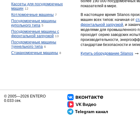
более 190 000 посудомоечных ма
Кассеты для посудомоечных
показателей в мире.
машин
12
Котломоечные машины
В настоящее время Silanos про
7
машин всех типов: начиная от
ст
Посудомоечные машины
фронтальной загрузкой
, и закан
купольного типа
5
моделями для промышленного п
Посудомоечные машины с
проходит серию заводских испы
фронтальной загрузкой
13
производительности, энергоэфф
Посудомоечные машины
стандартам безопасности и гиги
туннельного типа
6
Стаканомоечные машины
8
Купить оборудование Silanos
© 2005—2026 ENTERO
0.033 сек.
Telegram канал