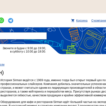
Корзина
О компани
Звоните в будни с 9:00 до 19:00,
в субботу с 10:00 до 18:00.
ели
н)
История Sirman ведётся с 1969 года, именно тогда был открыт первый цех п
профессиональных слайсеров. Компания добилась значительных успехов как в
странах, и может считаться одним из лидирующих производителей в области
ресторанов, а также кейтеринга и переработки мяса. Присутствуя рынках дес
выделяется гибкостью, качеством продукции и крайне эффективной коммерче
Оборудование для кафе и ресторанов Sirman идёт большей частью на экспор
рынке. В настоящий момент в структуру компании входит 3 производства при