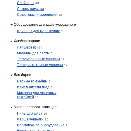
Слайсеры
43
Соковыжималки
13
Сыротерки и сырорезки
12
Оборудование для кафе-мороженого
Фризеры для мороженого
3
Хлебопекарное
Лапшерезки
34
Машины для пасты
5
Тестомесильные машины
12
Тестораскаточные машины
17
Для баров
Барные комбайны
2
Измельчители льда
5
Миксеры для молочных
коктейлей
16
Мясоперерабатывающее
Пилы для мяса
19
Фаршемешалки
15
Формовочное оборудование
7