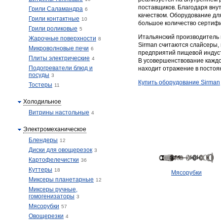
поставщиков. Благодаря вну
Грили Саламандра
6
качеством. Оборудование дл
Грили контактные
10
большое количество сертифи
Грили роликовые
5
Итальянский производитель 
Жарочные поверхности
8
Sirman считаются слайсеры,
Микроволновые печи
6
предприятий пищевой индуст
Плиты электрические
4
В усовершенствование каждо
Подогреватели блюд и
находит отражение в постоя
посуды
3
Купить оборудование Sirman
Тостеры
11
Холодильное
Витрины настольные
4
Электромеханическое
Блендеры
12
Диски для овощерезок
3
Картофелечистки
36
Куттеры
18
Мясорубки
Миксеры планетарные
12
Миксеры ручные,
гомогенизаторы
3
Мясорубки
57
Овощерезки
4