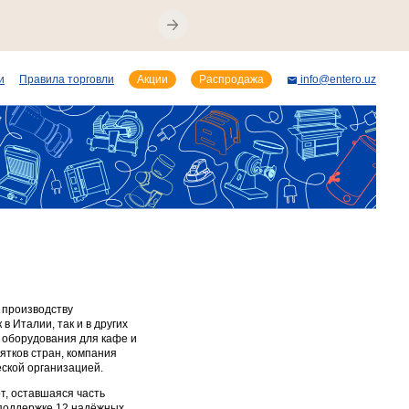
и
Правила торговли
Акции
Распродажа
info@entero.uz
о производству
 Италии, так и в других
 оборудования для кафе и
ятков стран, компания
ской организацией.
т, оставшаяся часть
 поддержке 12 надёжных