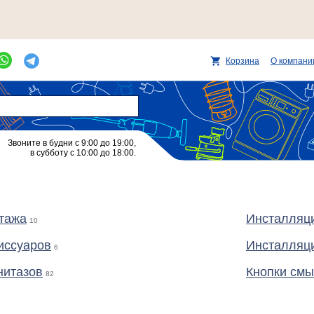
Корзина
О компани
Звоните в будни с 9:00 до 19:00,
в субботу с 10:00 до 18:00.
нтажа
Инсталляц
10
иссуаров
Инсталляци
6
нитазов
Кнопки смы
82