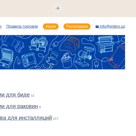
и
Правила торговли
Акции
Распродажа
info@entero.uz
ии для биде
11
и для раковин
8
ва для инсталляций
217