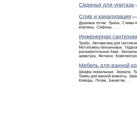
Сиденья для унитаза
5
Слив и канализация
65
Душевые лотки
,
Трапы
,
Сливы-
клапаны
,
Сифоны
,
...
Инженерная сантехни
Трубы
,
Автоматика для систем 
Мотопомпы бензиновые
,
Гидроа
расширительные баки
,
Запорна
арматура
,
Фитинги
,
Комплекту
Мебель для ванной к
Шкафы зеркальные
,
Зеркала
,
Т
Тумбы для ванной комнаты
,
Шк
Комоды
,
Полки
,
Банкетки
,
...