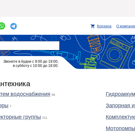
Корзина
О компани
Звоните в будни с 9:00 до 19:00,
в субботу с 10:00 до 18:00.
нтехника
стем водоснабжения
Гидроаккум
58
оры
Запорная 
7
екторные группы
Комплекту
211
Мотопомпы