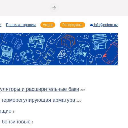
и
Правила торговли
Акции
Распродажа
info@entero.uz
уляторы и расширительные баки
206
и терморегулирующая арматура
120
ющие
3
 бензиновые
2